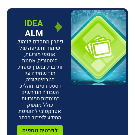
IDEA
ALM
פתרון מתקדם לניהול,
שימור וחשיפה של
אוספי מורשת,
היסטוריה, אמנות
ותרבות, במגוון שפות,
תוך שמירה על
הטרמינולוגיה,
הסטנדרטים ותהליכי
העבודה הנדרשים
במוסדות המורשת.
כולל ממשק
אטרקטיבי לחשיפת
המידע לציבור הרחב
לפרטים נוספים